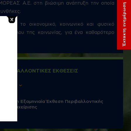
ΜΟΡΕΑΣ Α.Ε. στη βιώσιμη ανάπτυξη την οποία
Έκτακτη ενημέρωση
συνθήκες.
ζονται το οικονομικό, κοινωνικό και φυσικό
υ συνόλου της κοινωνίας, για ένα καθαρότερο
ΠΕΡΙΒΑΛΛΟΝΤΙΚΕΣ ΕΚΘΕΣΕΙΣ
22η Εξαμηνιαία Έκθεση Περιβαλλοντικής
Διαχείρισης