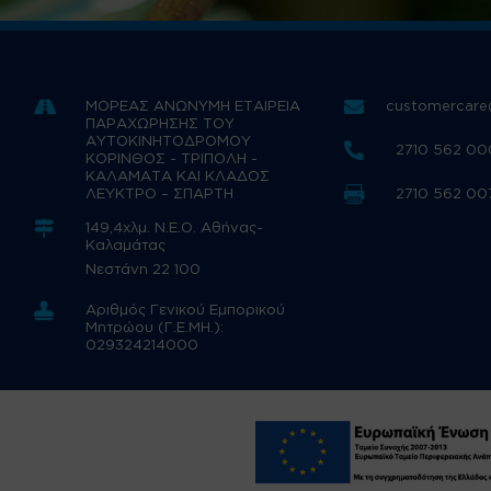


ΜΟΡΕΑΣ ΑΝΩΝΥΜΗ ΕΤΑΙΡΕΙΑ
customercare
ΠΑΡΑΧΩΡΗΣΗΣ ΤΟΥ
ΑΥΤΟΚΙΝΗΤΟΔΡΟΜΟΥ

2710 562 00
ΚΟΡΙΝΘΟΣ - ΤΡΙΠΟΛΗ -
ΚΑΛΑΜΑΤΑ ΚΑΙ ΚΛΑΔΟΣ

ΛΕΥΚΤΡΟ – ΣΠΑΡΤΗ
2710 562 00

149,4χλμ. Ν.Ε.Ο. Αθήνας-
Καλαμάτας
Νεστάνη 22 100

Αριθμός Γενικού Εμπορικού
Μητρώου (Γ.Ε.ΜΗ.):
029324214000