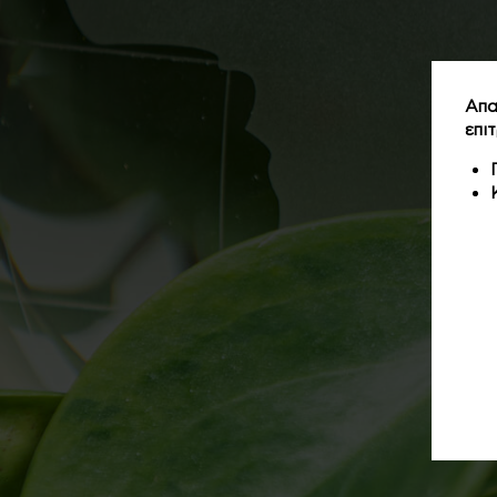
Απα
επι