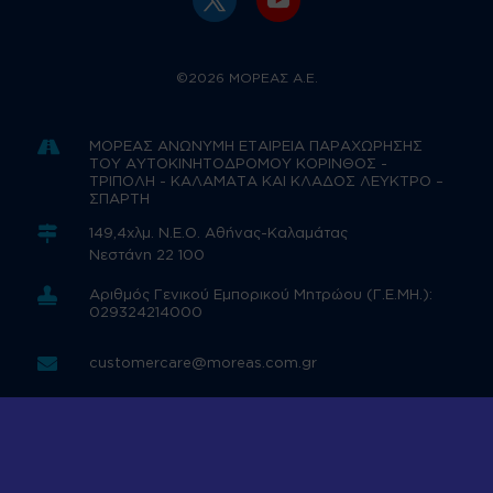
©2026 ΜΟΡΕΑΣ Α.Ε.

ΜΟΡΕΑΣ ΑΝΩΝΥΜΗ ΕΤΑΙΡΕΙΑ ΠΑΡΑΧΩΡΗΣΗΣ
ΤΟΥ ΑΥΤΟΚΙΝΗΤΟΔΡΟΜΟΥ ΚΟΡΙΝΘΟΣ -
ΤΡΙΠΟΛΗ - ΚΑΛΑΜΑΤΑ ΚΑΙ ΚΛΑΔΟΣ ΛΕΥΚΤΡΟ –
ΣΠΑΡΤΗ

149,4χλμ. Ν.Ε.Ο. Αθήνας-Καλαμάτας
Νεστάνη 22 100

Αριθμός Γενικού Εμπορικού Μητρώου (Γ.Ε.ΜΗ.):
029324214000

customercare@moreas.com.gr
2710 562 000
2710 562 007